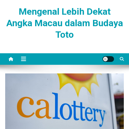
Skip
Mengenal Lebih Dekat
to
content
Angka Macau dalam Budaya
Toto