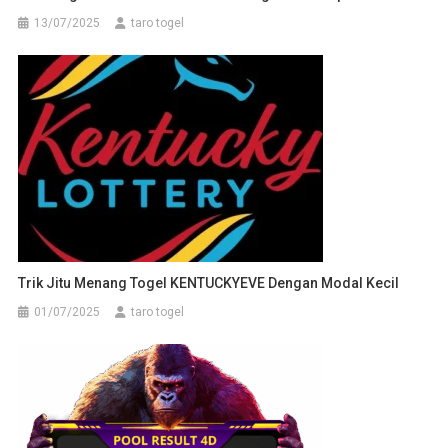
13/07/2025
taro togel
Trik Jitu Menang Togel KENTUCKYEVE Dengan Modal Kecil
01/07/2025
taro togel