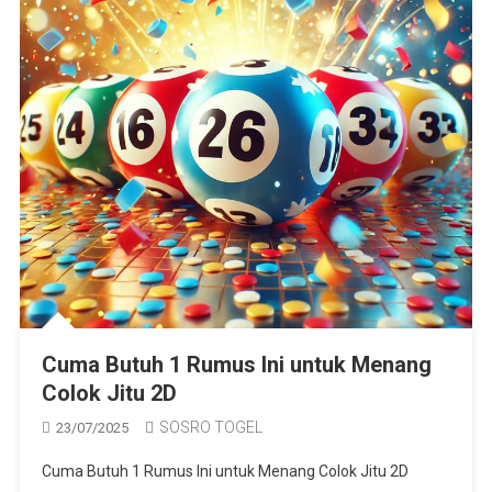
Cuma Butuh 1 Rumus Ini untuk Menang
Colok Jitu 2D
SOSRO TOGEL
23/07/2025
Cuma Butuh 1 Rumus Ini untuk Menang Colok Jitu 2D