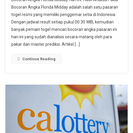
Bocoran Angka Florida Midday adalah salah satu pasaran
togel resmi yang memiliki penggemar setia di Indonesia.
Dengan jadwal result setiap pukul 00:30 WIB, kemudian
banyak pemain togel mencari bocoran angka pasaran ini
hari ini yang sudah dianalisis secara matang oleh para
pakar dan master prediksi. Artikel […]
Continue Reading