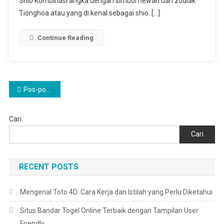
Shio Kombinasi angka dengan simbol hewan dari zodiak
Tionghoa atau yang di kenal sebagai shio. […]
Continue Reading
Navigasi
Pos-pos lama
pos
Cari
Cari
RECENT POSTS
Mengenal Toto 4D: Cara Kerja dan Istilah yang Perlu Diketahui
Situs Bandar Togel Online Terbaik dengan Tampilan User
Friendly