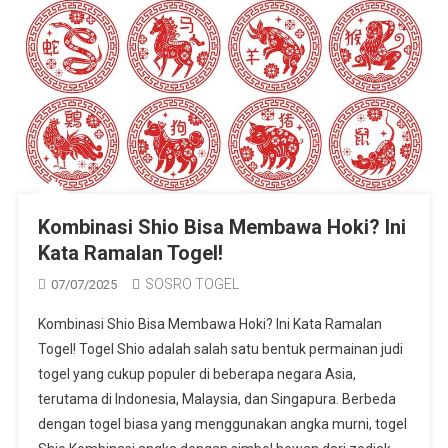
Kombinasi Shio Bisa Membawa Hoki? Ini
Kata Ramalan Togel!
SOSRO TOGEL
07/07/2025
Kombinasi Shio Bisa Membawa Hoki? Ini Kata Ramalan
Togel! Togel Shio adalah salah satu bentuk permainan judi
togel yang cukup populer di beberapa negara Asia,
terutama di Indonesia, Malaysia, dan Singapura. Berbeda
dengan togel biasa yang menggunakan angka murni, togel