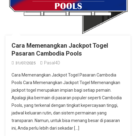
Cara Memenangkan Jackpot Togel
Pasaran Cambodia Pools
Pasal4D
31/07/2025
Cara Memenangkan Jackpot Togel Pasaran Cambodia
Pools Cara Memenangkan Jackpot Togel Memenangkan
jackpot togel merupakan impian bagi setiap pemain.
Apalagi jika bermain di pasaran populer seperti Cambodia
Pools, yang terkenal dengan tingkat kepercayaan tinggi,
jadwal keluaran rutin, dan sistem permainan yang
transparan. Namun, untuk bisa menang besar di pasaran
ini, Anda perlu lebih dari sekadar […]